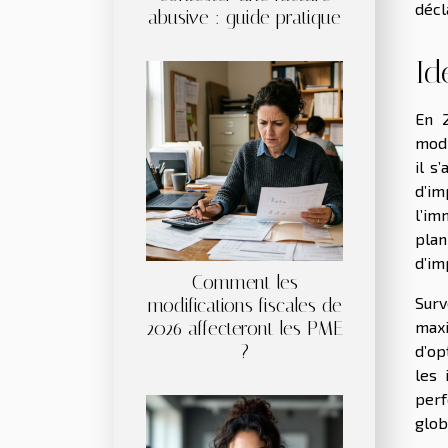
décl
abusive : guide pratique
Id
En 2
modi
il s
d’im
l’im
plan
d’im
Comment les
Surv
modifications fiscales de
2026 affecteront les PME
maxi
?
d’op
les 
perf
glob