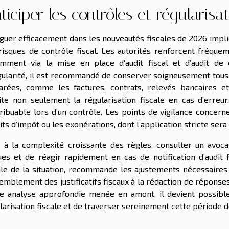
ticiper les contrôles et régularisa
guer efficacement dans les nouveautés fiscales de 2026 impli
risques de contrôle fiscal. Les autorités renforcent fréquem
mment via la mise en place d’audit fiscal et d’audit de
gularité, il est recommandé de conserver soigneusement tous le
arées, comme les factures, contrats, relevés bancaires et
lite non seulement la régularisation fiscale en cas d’err
ribuable lors d’un contrôle. Les points de vigilance concern
its d’impôt ou les exonérations, dont l’application stricte sera
 à la complexité croissante des règles, consulter un avocat
ues et de réagir rapidement en cas de notification d’audit 
ale de la situation, recommande les ajustements nécessaires
emblement des justificatifs fiscaux à la rédaction de réponses
e analyse approfondie menée en amont, il devient possible
larisation fiscale et de traverser sereinement cette période 