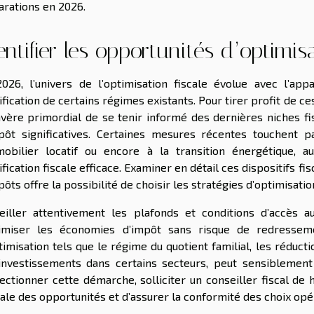
arations en 2026.
entifier les opportunités d’optimis
026, l’univers de l’optimisation fiscale évolue avec l’appa
fication de certains régimes existants. Pour tirer profit de c
’avère primordial de se tenir informé des dernières niches 
pôt significatives. Certaines mesures récentes touchent
mobilier locatif ou encore à la transition énergétique, 
ification fiscale efficace. Examiner en détail ces dispositifs fi
pôts offre la possibilité de choisir les stratégies d’optimisatio
eiller attentivement les plafonds et conditions d’accès a
miser les économies d’impôt sans risque de redressement.
timisation tels que le régime du quotient familial, les réducti
investissements dans certains secteurs, peut sensiblement 
ectionner cette démarche, solliciter un conseiller fiscal de h
ale des opportunités et d’assurer la conformité des choix opéré