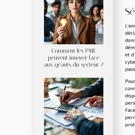
Sé
L’an
décl
donn
déma
Comment les PME
et d
peuvent innover face
cybe
aux géants du secteur ?
pass
Pour
conn
disp
pers
Face
perm
prot