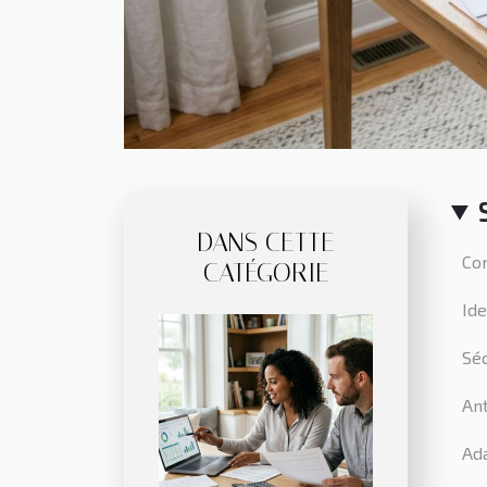
DANS CETTE
Co
CATÉGORIE
Ide
Séc
Ant
Ada