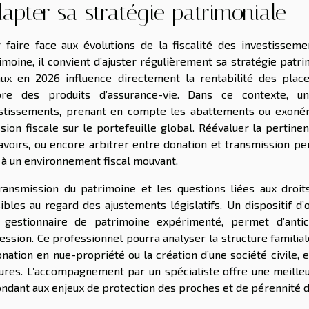
apter sa stratégie patrimoniale
 faire face aux évolutions de la fiscalité des investisseme
imoine, il convient d’ajuster régulièrement sa stratégie patri
aux en 2026 influence directement la rentabilité des plac
ore des produits d’assurance-vie. Dans ce contexte, un
stissements, prenant en compte les abattements ou exonérat
sion fiscale sur le portefeuille global. Réévaluer la pertine
avoirs, ou encore arbitrer entre donation et transmission p
 à un environnement fiscal mouvant.
ransmission du patrimoine et les questions liées aux droi
ibles au regard des ajustements législatifs. Un dispositif d’
 gestionnaire de patrimoine expérimenté, permet d’antic
ession. Ce professionnel pourra analyser la structure familia
onation en nue-propriété ou la création d’une société civile, 
res. L’accompagnement par un spécialiste offre une meilleur
ndant aux enjeux de protection des proches et de pérennité d