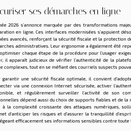
curiser ses démarches en ligne
née 2026 s’annonce marquée par des transformations majeu
aration en ligne. Ces interfaces modernisées s’appuient dés
ées avancés, renforçant la sécurité fiscale et la protection
rches administratives. Leur ergonomie a également été repens
’optimiser chaque étape de la procédure pour l’usager exige
r, il apparaît judicieux de vérifier l’authenticité de la plate
e complexes, tout en se méfiant des courriels suspects pouvant
 garantir une sécurité fiscale optimale, il convient d’adopt
ecter via une connexion Internet sécurisée, activer l’authent
onible, et régulièrement surveiller l’activité de son co
onnelles dépend aussi du choix de supports fiables et de la mi
 à la complexité croissante des attaques numériques, sollic
et d’anticiper les risques et d’assurer la tranquillité d’espr
égeant efficacement ses informations sensibles contre toute t