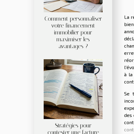
La r
Comment personnaliser
bien
votre financement
anno
immobilier pour
décl
maximiser les
avantages ?
chan
erre
réor
l'év
à la
cont
Se t
inco
expe
des 
cont
Stratégies pour
con
contester une facture