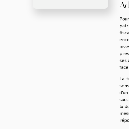
Ad
Pour
patr
fisc
enc
inve
pres
ses 
face
La t
sens
d’un
succ
la d
mesu
répo