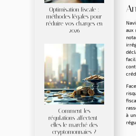
An
Optimisation fiscale :
méthodes légales pour
Navi
réduire vos charges en
2026
aux 
nota
irré
décl
faci
cont
créd
Face
risq
fisc
rass
Comment les
à un
régulations affectent-
régu
elles le marché des
cryptomonnaies ?