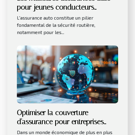
pour jeunes conducteurs
rapport qualité-prix et
L'assurance auto constitue un pilier
exclusions à surveiller
fondamental de la sécurité routière,
notamment pour les...
Optimiser la couverture
d'assurance pour entreprises
étrangères en Europe
Dans un monde économique de plus en plus