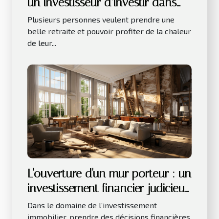
un investisseur d’investir dans
les LMNP ?
Plusieurs personnes veulent prendre une
belle retraite et pouvoir profiter de la chaleur
de leur...
L'ouverture d'un mur porteur : un
investissement financier judicieux
pour votre bien immobilier
Dans le domaine de l’investissement
immobilier, prendre des décisions financières