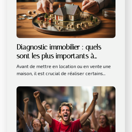
Diagnostic immobilier : quels
sont les plus importants à
réaliser avant la location ou la
Avant de mettre en location ou en vente une
vente d’une maison ?
maison, il est crucial de réaliser certains...