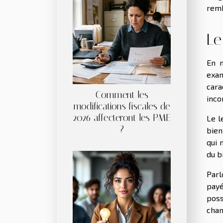
remb
Le
En 
exam
cara
Comment les
inco
modifications fiscales de
2026 affecteront les PME
Le l
?
bien
qui 
du b
Par
payé
poss
chan