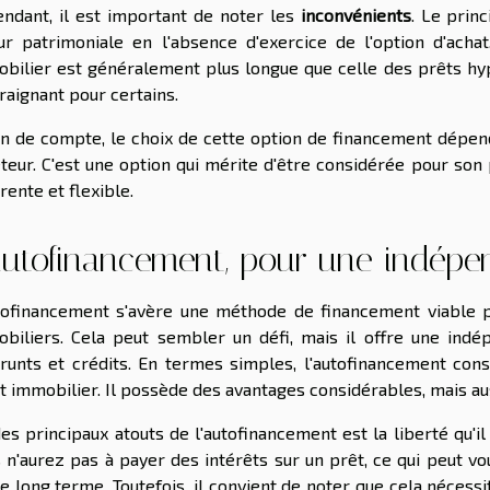
ndant, il est important de noter les
inconvénients
. Le prin
ur patrimoniale en l'absence d'exercice de l'option d'acha
bilier est généralement plus longue que celle des prêts hypo
raignant pour certains.
in de compte, le choix de cette option de financement dépen
teur. C'est une option qui mérite d'être considérée pour son 
érente et flexible.
autofinancement, pour une indépe
tofinancement s'avère une méthode de financement viable p
biliers. Cela peut sembler un défi, mais il offre une indé
unts et crédits. En termes simples, l'autofinancement cons
t immobilier. Il possède des avantages considérables, mais au
es principaux atouts de l'autofinancement est la liberté qu'il 
 n'aurez pas à payer des intérêts sur un prêt, ce qui peut 
le long terme. Toutefois, il convient de noter que cela nécessi