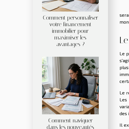
sera
Comment personnaliser
mond
votre financement
immobilier pour
maximiser les
Le
avantages ?
Le p
s'ag
plus
immo
cert
Le r
Les 
vari
des 
Comment naviguer
Il e
dans les nouveautés