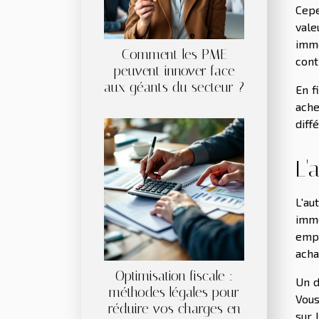
Cepe
vale
immo
Comment les PME
cont
peuvent innover face
aux géants du secteur ?
En f
ache
diff
L'
L'au
immo
empr
acha
Optimisation fiscale :
Un d
méthodes légales pour
Vous
réduire vos charges en
sur 