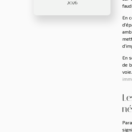
2026
faud
En c
d'ép
ambi
mett
d'im
En s
de b
voie
imm
Le
né
Para
sign