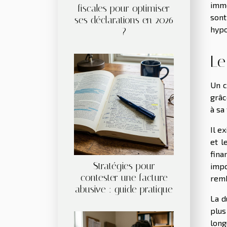
immo
fiscales pour optimiser
sont
ses déclarations en 2026
hypo
?
Le
Un c
grâc
à sa
Il e
et l
fina
Stratégies pour
impo
contester une facture
remb
abusive : guide pratique
La d
plus
long