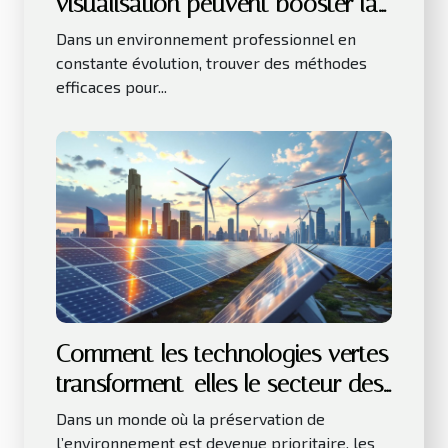
visualisation peuvent booster la
productivité au travail ?
Dans un environnement professionnel en
constante évolution, trouver des méthodes
efficaces pour...
Comment les technologies vertes
transforment-elles le secteur des
affaires ?
Dans un monde où la préservation de
l’environnement est devenue prioritaire, les