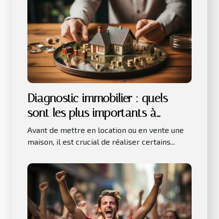
Diagnostic immobilier : quels
sont les plus importants à
réaliser avant la location ou la
Avant de mettre en location ou en vente une
vente d’une maison ?
maison, il est crucial de réaliser certains...