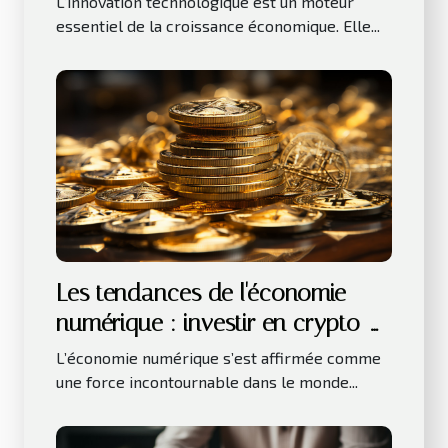
L’innovation technologique est un moteur
essentiel de la croissance économique. Elle...
Les tendances de l'économie
numérique : investir en crypto-
monnaies
L’économie numérique s’est affirmée comme
une force incontournable dans le monde...