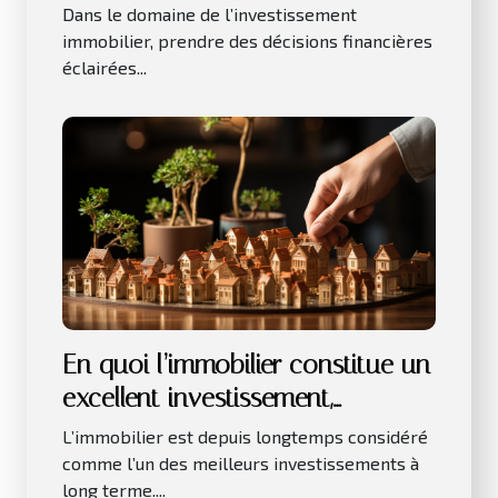
pour votre bien immobilier
Dans le domaine de l’investissement
immobilier, prendre des décisions financières
éclairées...
En quoi l’immobilier constitue un
excellent investissement,
notamment sur le long terme ?
L’immobilier est depuis longtemps considéré
comme l’un des meilleurs investissements à
long terme....