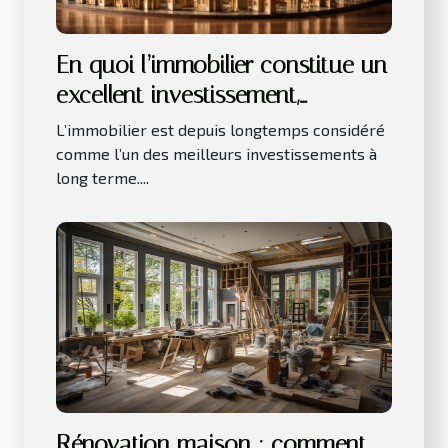
En quoi l’immobilier constitue un
excellent investissement,
notamment sur le long terme ?
L’immobilier est depuis longtemps considéré
comme l’un des meilleurs investissements à
long terme....
Rénovation maison : comment