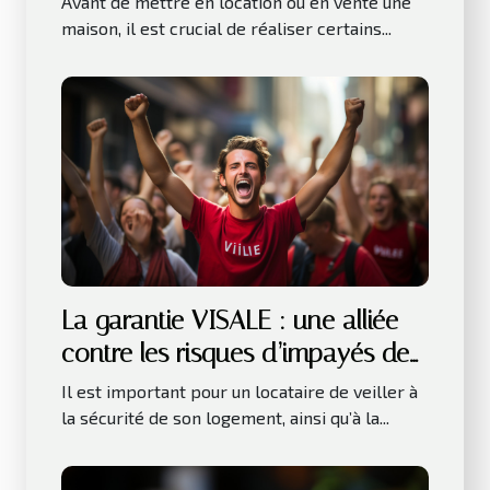
Avant de mettre en location ou en vente une
vente d’une maison ?
maison, il est crucial de réaliser certains...
La garantie VISALE : une alliée
contre les risques d’impayés de
loyer
Il est important pour un locataire de veiller à
la sécurité de son logement, ainsi qu’à la...