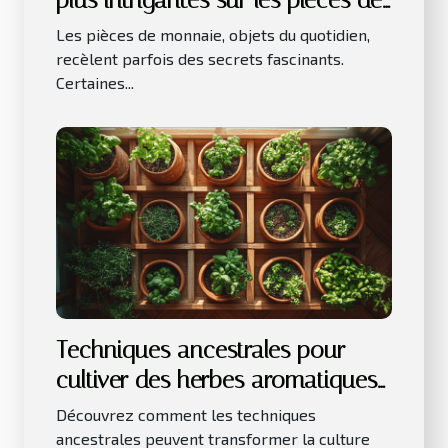
plus intrigantes sur les pièces de
monnaie
Les pièces de monnaie, objets du quotidien,
recèlent parfois des secrets fascinants.
Certaines...
Techniques ancestrales pour
cultiver des herbes aromatiques
en intérieur
Découvrez comment les techniques
ancestrales peuvent transformer la culture