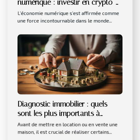
numérique : investir en crypto-
monnaies
L’économie numérique s’est affirmée comme
une force incontournable dans le monde...
Diagnostic immobilier : quels
sont les plus importants à
réaliser avant la location ou la
Avant de mettre en location ou en vente une
vente d’une maison ?
maison, il est crucial de réaliser certains...