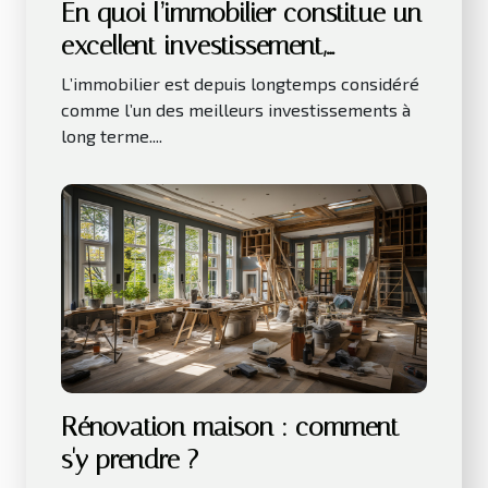
En quoi l’immobilier constitue un
excellent investissement,
notamment sur le long terme ?
L’immobilier est depuis longtemps considéré
comme l’un des meilleurs investissements à
long terme....
Rénovation maison : comment
s'y prendre ?