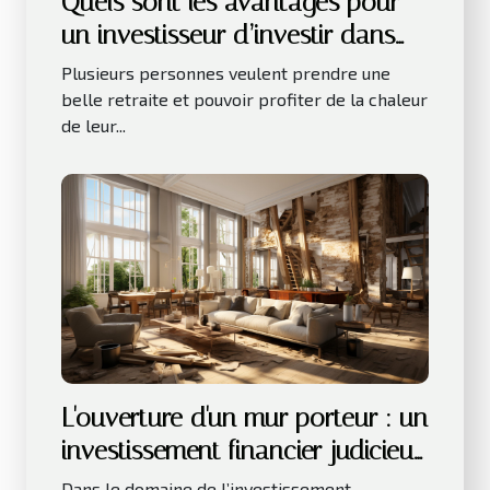
Quels sont les avantages pour
un investisseur d’investir dans
les LMNP ?
Plusieurs personnes veulent prendre une
belle retraite et pouvoir profiter de la chaleur
de leur...
L'ouverture d'un mur porteur : un
investissement financier judicieux
pour votre bien immobilier
Dans le domaine de l’investissement