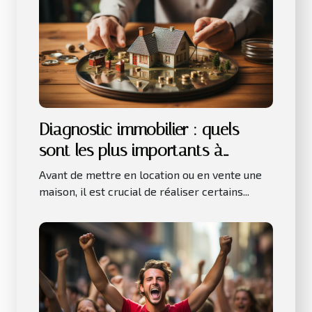
Diagnostic immobilier : quels
sont les plus importants à
réaliser avant la location ou la
Avant de mettre en location ou en vente une
vente d’une maison ?
maison, il est crucial de réaliser certains...