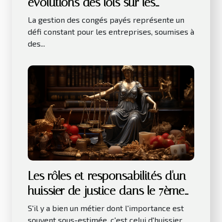
évolutions des lois sur les
congés payés
La gestion des congés payés représente un
défi constant pour les entreprises, soumises à
des...
Les rôles et responsabilités d'un
huissier de justice dans le 7ème
arrondissement de Paris
S'il y a bien un métier dont l'importance est
souvent sous-estimée, c'est celui d'huissier