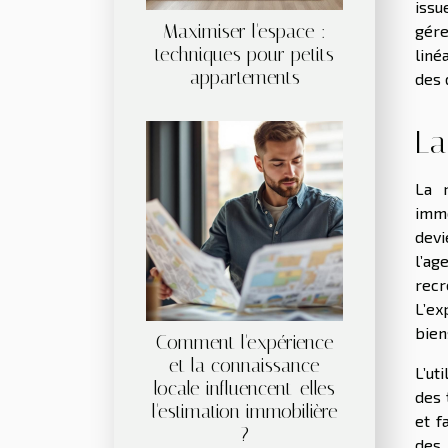
issu
Maximiser l'espace :
gére
techniques pour petits
liné
appartements
des 
La
La r
immo
devi
l’ag
recr
L’ex
bien
Comment l'expérience
et la connaissance
L’ut
locale influencent-elles
des 
l'estimation immobilière
et f
?
des 