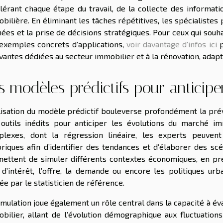
lérant chaque étape du travail, de la collecte des informati
bilière. En éliminant les tâches répétitives, les spécialistes
ées et la prise de décisions stratégiques. Pour ceux qui souh
exemples concrets d’applications,
voir davantage d'infos ici
p
vantes dédiées au secteur immobilier et à la rénovation, adapt
s modèles prédictifs pour anticip
ilisation du modèle prédictif bouleverse profondément la pré
outils inédits pour anticiper les évolutions du marché imm
plexes, dont la régression linéaire, les experts peuve
oriques afin d’identifier des tendances et d’élaborer des s
ettent de simuler différents contextes économiques, en pr
 d’intérêt, l’offre, la demande ou encore les politiques urb
e par le statisticien de référence.
imulation joue également un rôle central dans la capacité à év
bilier, allant de l’évolution démographique aux fluctuations