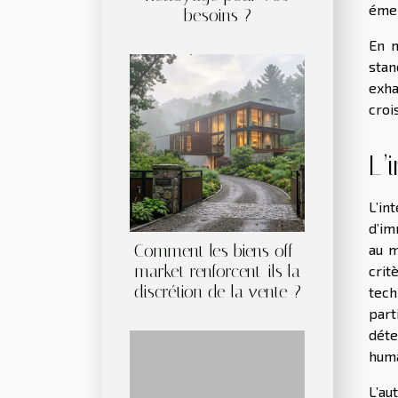
émer
besoins ?
En m
stan
exha
croi
L’
L’in
d’im
Comment les biens off-
au m
market renforcent-ils la
crit
discrétion de la vente ?
tech
part
déte
huma
L’au