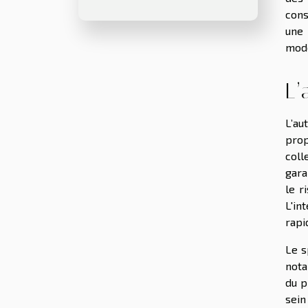
cons
une 
mode
L’
L’au
prop
coll
gara
le r
L'in
rapi
Le s
nota
du p
sein