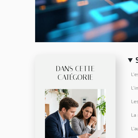
DANS CETTE
L’e
CATÉGORIE
L’i
Les
La 
L’a