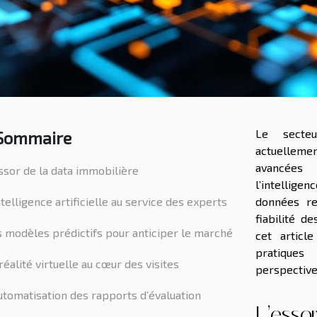
Le secteu
Sommaire
actuelleme
avancées 
ssor de la data immobilière
l’intellig
ntelligence artificielle au service des experts
données re
fiabilité d
 modèles prédictifs pour anticiper le marché
cet articl
pratiques 
réalité virtuelle au cœur des visites
perspective
utomatisation des rapports d’évaluation
L’esso