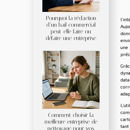
Pourquoi la rédaction
l’in
d’un bail commercial
Aujo
peut-elle faire ou
donn
défaire une entreprise
envi
une 
préc
Grâc
dyna
data
corr
adap
L’ut
comp
Comment choisir la
cart
meilleure entreprise de
tant
nettoyage pour vos