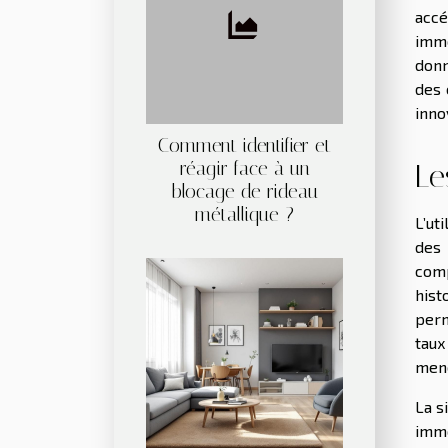
accé
immo
donn
des 
inno
Comment identifier et
réagir face à un
Le
blocage de rideau
métallique ?
L’ut
des 
com
hist
perm
taux
mené
La s
immo