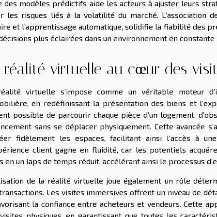
e des modèles prédictifs aide les acteurs à ajuster leurs stra
r les risques liés à la volatilité du marché. L’association
aire et l’apprentissage automatique, solidifie la fiabilité des
décisions plus éclairées dans un environnement en constante 
 réalité virtuelle au cœur des visi
éalité virtuelle s’impose comme un véritable moteur d’i
bilière, en redéfinissant la présentation des biens et l’expé
ent possible de parcourir chaque pièce d’un logement, d’obse
encement sans se déplacer physiquement. Cette avancée s’a
éer fidèlement les espaces, facilitant ainsi l’accès à un
périence client gagne en fluidité, car les potentiels acquér
s en un laps de temps réduit, accélérant ainsi le processus d’e
ilisation de la réalité virtuelle joue également un rôle déte
transactions. Les visites immersives offrent un niveau de déta
avorisant la confiance entre acheteurs et vendeurs. Cette a
visites physiques, en garantissant que toutes les caractéri