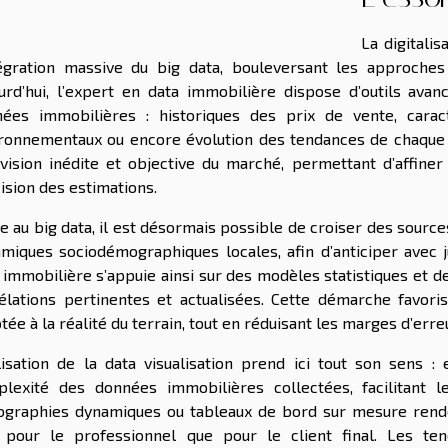
La digitali
tégration massive du big data, bouleversant les approches 
urd’hui, l’expert en data immobilière dispose d’outils avan
ées immobilières : historiques des prix de vente, carac
ronnementaux ou encore évolution des tendances de chaque qu
vision inédite et objective du marché, permettant d’affine
ision des estimations.
e au big data, il est désormais possible de croiser des source
miques sociodémographiques locales, afin d’anticiper avec j
 immobilière s’appuie ainsi sur des modèles statistiques et 
élations pertinentes et actualisées. Cette démarche favori
tée à la réalité du terrain, tout en réduisant les marges d’erre
ilisation de la data visualisation prend ici tout son sens 
lexité des données immobilières collectées, facilitant l
ographies dynamiques ou tableaux de bord sur mesure renden
 pour le professionnel que pour le client final. Les te