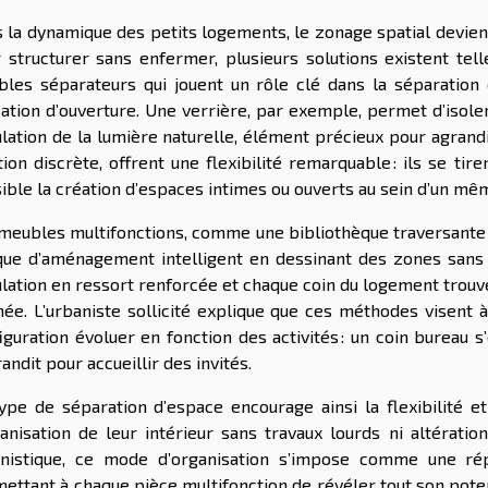
 la dynamique des petits logements, le zonage spatial devien
 structurer sans enfermer, plusieurs solutions existent tell
les séparateurs qui jouent un rôle clé dans la séparation 
ation d’ouverture. Une verrière, par exemple, permet d’isoler
ulation de la lumière naturelle, élément précieux pour agrandi
tion discrète, offrent une flexibilité remarquable : ils se ti
ible la création d’espaces intimes ou ouverts au sein d’un mê
meubles multifonctions, comme une bibliothèque traversante 
que d’aménagement intelligent en dessinant des zones sans i
ulation en ressort renforcée et chaque coin du logement trou
née. L’urbaniste sollicité explique que ces méthodes visent 
iguration évoluer en fonction des activités : un coin bureau s’
randit pour accueillir des invités.
ype de séparation d’espace encourage ainsi la flexibilité et
ganisation de leur intérieur sans travaux lourds ni altérat
nistique, ce mode d’organisation s’impose comme une ré
ettant à chaque pièce multifonction de révéler tout son potenti