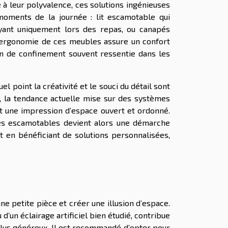
 à leur polyvalence, ces solutions ingénieuses
moments de la journée : lit escamotable qui
oyant uniquement lors des repas, ou canapés
L’ergonomie de ces meubles assure un confort
ation de confinement souvent ressentie dans les
point la créativité et le souci du détail sont
i, la tendance actuelle mise sur des systèmes
nt une impression d’espace ouvert et ordonné.
les escamotables devient alors une démarche
ut en bénéficiant de solutions personnalisées,
e petite pièce et créer une illusion d’espace.
d’un éclairage artificiel bien étudié, contribue
 plus généreux. Il est recommandé d’opter pour