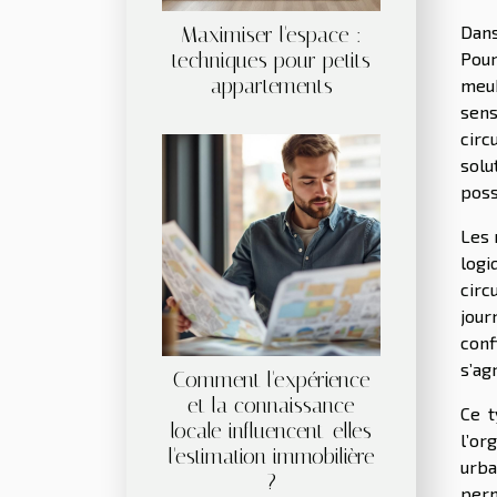
Dans
Maximiser l'espace :
techniques pour petits
Pour
appartements
meub
sens
circ
solu
poss
Les 
logi
circ
jour
conf
s’ag
Comment l'expérience
et la connaissance
Ce t
locale influencent-elles
l’or
l'estimation immobilière
urba
?
perm