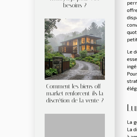
perm
besoins ?
offr
disp
conv
quot
peti
Le d
esse
ingé
Pour
stra
Comment les biens off-
élég
market renforcent-ils la
discrétion de la vente ?
Lu
La g
La d
à am