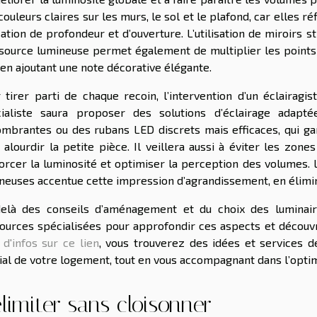
couleurs claires sur les murs, le sol et le plafond, car elles r
ation de profondeur et d’ouverture. L’utilisation de miroirs 
source lumineuse permet également de multiplier les points de
 en ajoutant une note décorative élégante.
 tirer parti de chaque recoin, l’intervention d’un éclairagi
ialiste saura proposer des solutions d’éclairage adapt
mbrantes ou des rubans LED discrets mais efficaces, qui g
 alourdir la petite pièce. Il veillera aussi à éviter les zone
orcer la luminosité et optimiser la perception des volumes. L
neuses accentue cette impression d’agrandissement, en élimi
elà des conseils d’aménagement et du choix des luminaire
ources spécialisées pour approfondir ces aspects et découvri
 d'infos sur ce lien
, vous trouverez des idées et services d
ial de votre logement, tout en vous accompagnant dans l’opti
limiter sans cloisonner