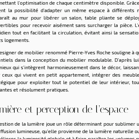
ettant l’optimisation de chaque centimètre disponible. Grâce
ent la possibilité d’adapter un même espace à différents 
araît au mur pour libérer un salon, table pliante se dépl
ertibles pour recevoir aisément sans surcharger la pièce. 
idien tout en facilitant la circulation, évitant ainsi la sens
ts logements.
esigner de mobilier renommé Pierre-Yves Roche souligne à quel 
ntiels dans la conception du mobilier modulable. D’après lu
nieux qui s’intègrent harmonieusement dans le décor, laissa
 ceux qui vivent en petit appartement, intégrer des meub
tégique pour exploiter tout le potentiel de leur intérieur, to
antes et résolument pratiques.
mière et perception de l’espace
estion de la lumière joue un rôle déterminant pour sublimer un
iffusion lumineuse, qu’elle provienne de la lumière naturelle ou 
éliorer la luminosité globale et à faire paraître les volumes