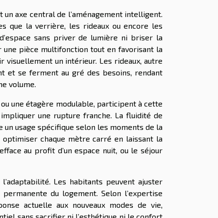
t un axe central de l’aménagement intelligent.
es que la verrière, les rideaux ou encore les
d’espace sans priver de lumière ni briser la
 une pièce multifonction tout en favorisant la
r visuellement un intérieur. Les rideaux, autre
rent et se ferment au gré des besoins, rendant
me volume.
ou une étagère modulable, participent à cette
mpliquer une rupture franche. La fluidité de
ve un usage spécifique selon les moments de la
à optimiser chaque mètre carré en laissant la
efface au profit d’un espace nuit, ou le séjour
 l’adaptabilité. Les habitants peuvent ajuster
ion permanente du logement. Selon l’expertise
ponse actuelle aux nouveaux modes de vie,
el sans sacrifier ni l’esthétique ni le confort