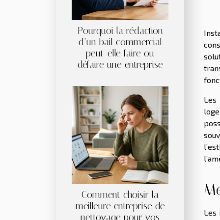
Pourquoi la rédaction
Inst
d’un bail commercial
cons
peut-elle faire ou
solu
défaire une entreprise
tra
fonc
Les 
loge
poss
souv
l’es
l’am
Me
Comment choisir la
meilleure entreprise de
Les 
nettoyage pour vos