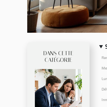
DANS CETTE
Ra
CATÉGORIE
Me
Lum
Dél
Inn