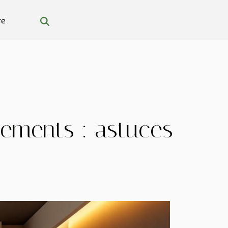
re
gements : astuces