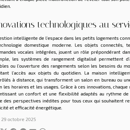
idien.
novations technologiques au servi
estion intelligente de l’espace dans les petits logements conna
technologie domestique moderne. Les objets connectés, 
andes vocales intégrées, jouent un rôle prépondérant dans 
ple, les systèmes de rangement digitalisé permettent d’
les ou l’ouverture des rangements selon les besoins du mo
litant l’accès aux objets du quotidien. La maison intelli
rôlés à distance, qui transforment un salon en bureau ou u
n les horaires et les usages. Grâce à ces innovations, chaqu
ntissant un confort et une flexibilité adaptés au rythme d
e des perspectives inédites pour tous ceux qui souhaitent re
icité et efficacité énergétique.
 29 octobre 2025