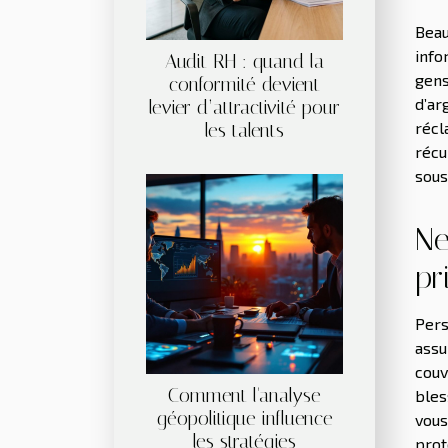
Beau
info
Audit RH : quand la
gens
conformité devient
d’ar
levier d’attractivité pour
récl
les talents
récu
sous
Ne
pr
Pers
assu
couv
Comment l'analyse
bles
géopolitique influence
vou
les stratégies
prot