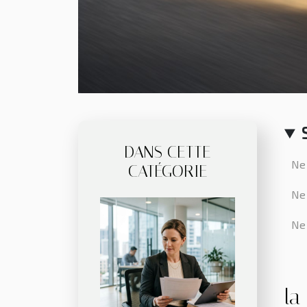
DANS CETTE
Ne 
CATÉGORIE
Ne 
Ne 
la