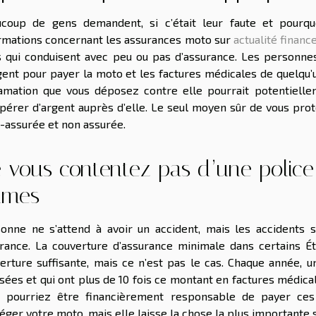
coup de gens demandent, si c’était leur faute et pourquo
rmations concernant les assurances moto sur
actualité financ
 qui conduisent avec peu ou pas d’assurance. Les personnes
gent pour payer la moto et les factures médicales de quelqu’un d
amation que vous déposez contre elle pourrait potentielle
pérer d’argent auprès d’elle. Le seul moyen sûr de vous prot
-assurée et non assurée.
 vous contentez pas d’une police 
imes
onne ne s’attend à avoir un accident, mais les accidents so
rance. La couverture d’assurance minimale dans certains É
erture suffisante, mais ce n’est pas le cas. Chaque année,
sées et qui ont plus de 10 fois ce montant en factures médica
s pourriez être financièrement responsable de payer ce
éger votre moto, mais elle laisse la chose la plus importante