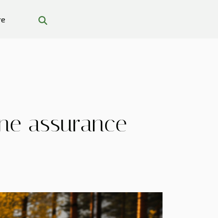
re
une assurance