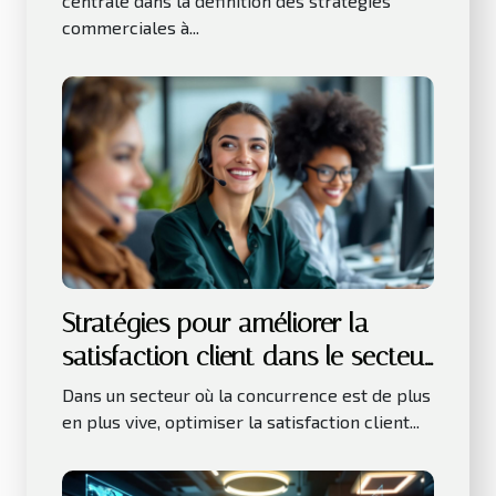
centrale dans la définition des stratégies
commerciales à...
Stratégies pour améliorer la
satisfaction client dans le secteur
des services
Dans un secteur où la concurrence est de plus
en plus vive, optimiser la satisfaction client...