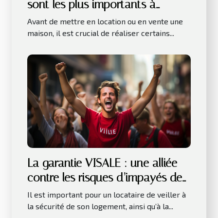
sont les plus importants à
réaliser avant la location ou la
Avant de mettre en location ou en vente une
vente d’une maison ?
maison, il est crucial de réaliser certains...
La garantie VISALE : une alliée
contre les risques d’impayés de
loyer
Il est important pour un locataire de veiller à
la sécurité de son logement, ainsi qu’à la...