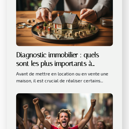
Diagnostic immobilier : quels
sont les plus importants à
réaliser avant la location ou la
Avant de mettre en location ou en vente une
vente d’une maison ?
maison, il est crucial de réaliser certains...