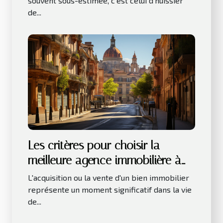
souvent sous-estimée, c'est celui d'huissier
de...
Les critères pour choisir la
meilleure agence immobilière à
Toulouse
L'acquisition ou la vente d'un bien immobilier
représente un moment significatif dans la vie
de...