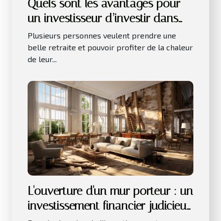
Quels sont les avantages pour
un investisseur d’investir dans
les LMNP ?
Plusieurs personnes veulent prendre une
belle retraite et pouvoir profiter de la chaleur
de leur...
L'ouverture d'un mur porteur : un
investissement financier judicieux
pour votre bien immobilier