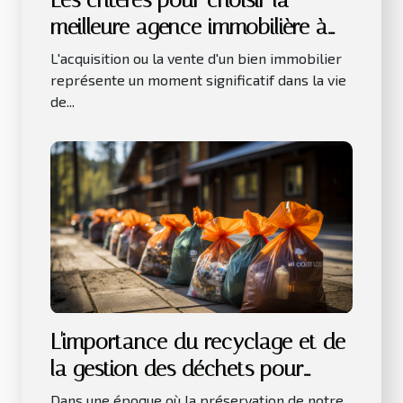
meilleure agence immobilière à
Toulouse
L'acquisition ou la vente d'un bien immobilier
représente un moment significatif dans la vie
de...
L'importance du recyclage et de
la gestion des déchets pour
l'environnement
Dans une époque où la préservation de notre