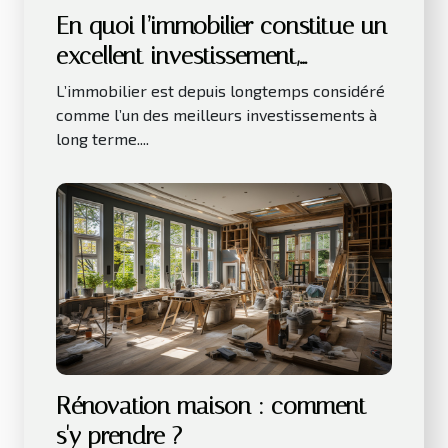
En quoi l’immobilier constitue un
excellent investissement,
notamment sur le long terme ?
L’immobilier est depuis longtemps considéré
comme l’un des meilleurs investissements à
long terme....
Rénovation maison : comment
s'y prendre ?