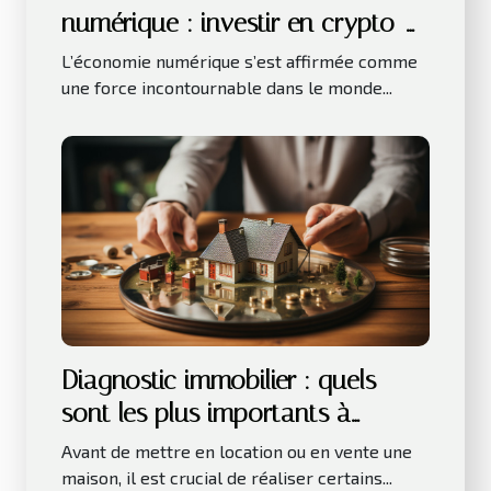
numérique : investir en crypto-
monnaies
L’économie numérique s’est affirmée comme
une force incontournable dans le monde...
Diagnostic immobilier : quels
sont les plus importants à
réaliser avant la location ou la
Avant de mettre en location ou en vente une
vente d’une maison ?
maison, il est crucial de réaliser certains...