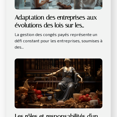
Adaptation des entreprises aux
évolutions des lois sur les
congés payés
La gestion des congés payés représente un
défi constant pour les entreprises, soumises à
des...
Les rôles et responsabilités d'un