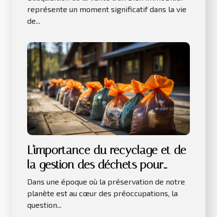
représente un moment significatif dans la vie
de...
L'importance du recyclage et de
la gestion des déchets pour
l'environnement
Dans une époque où la préservation de notre
planète est au cœur des préoccupations, la
question...