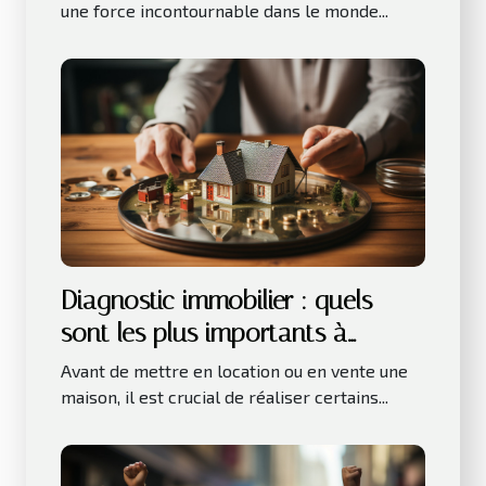
une force incontournable dans le monde...
Diagnostic immobilier : quels
sont les plus importants à
réaliser avant la location ou la
Avant de mettre en location ou en vente une
vente d’une maison ?
maison, il est crucial de réaliser certains...