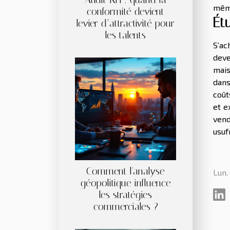
même
conformité devient
Ét
levier d’attractivité pour
les talents
S’ac
deve
mais
dans
coût
et e
vend
usuf
Comment l'analyse
Lun.
géopolitique influence
les stratégies
commerciales ?