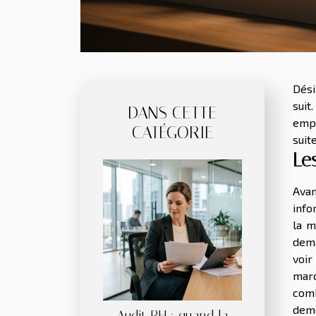
Dési
suit
DANS CETTE
empl
CATÉGORIE
suite
Le
Avan
info
la m
dem
voir
marc
comb
deme
Audit RH : quand la