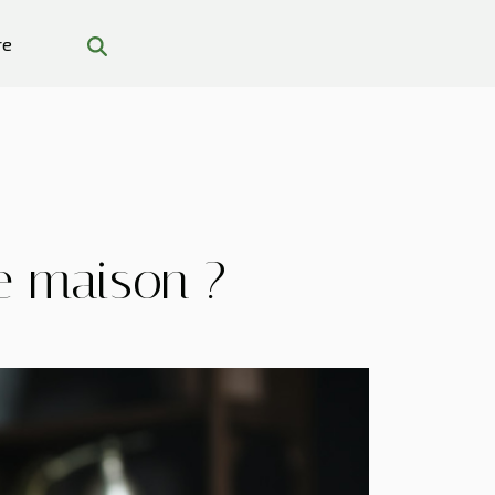
re
ne maison ?