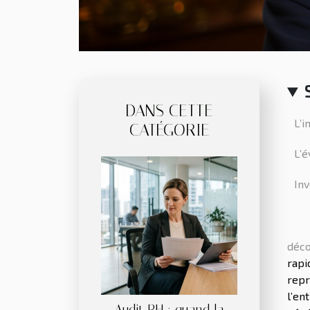
DANS CETTE
L’
CATÉGORIE
L’é
Inv
déco
rapi
repr
l’en
Audit RH : quand la