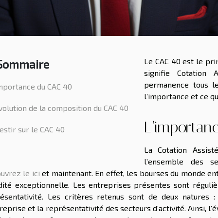
Le CAC 40 est le pri
Sommaire
signifie Cotation
permanence tous les
importance du CAC 40
l’importance et ce qu’
volution de la composition du CAC 40
L’importan
estir sur le CAC 40
La Cotation Assist
l’ensemble des se
uvrez le ici
et maintenant. En effet, les bourses du monde en
dité exceptionnelle. Les entreprises présentes sont régul
ésentativité. Les critères retenus sont de deux natures :
treprise et la représentativité des secteurs d’activité. Ainsi, l