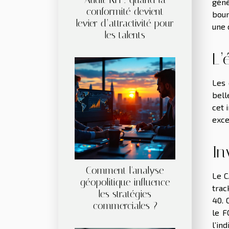
géné
conformité devient
bour
levier d’attractivité pour
une 
les talents
L’
Les 
bell
cet 
exce
In
Comment l'analyse
Le C
géopolitique influence
trac
les stratégies
40. 
commerciales ?
le F
l’ind