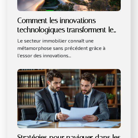
Comment les innovations
technologiques transforment le
secteur immobilier ?
Le secteur immobilier connaît une
métamorphose sans précédent grâce à
l’essor des innovations...
Stratégies pour naviguer dans les