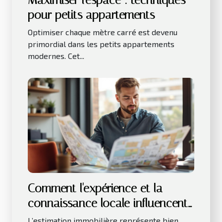
Maximiser l'espace : techniques
pour petits appartements
Optimiser chaque mètre carré est devenu
primordial dans les petits appartements
modernes. Cet...
Comment l'expérience et la
connaissance locale influencent-
elles l'estimation immobilière ?
L’estimation immobilière représente bien