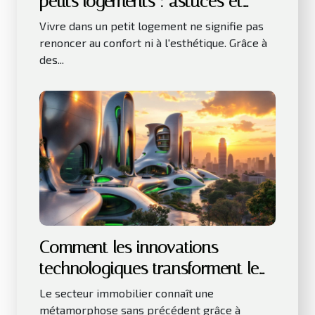
petits logements : astuces et
innovations
Vivre dans un petit logement ne signifie pas
renoncer au confort ni à l'esthétique. Grâce à
des...
Comment les innovations
technologiques transforment le
secteur immobilier ?
Le secteur immobilier connaît une
métamorphose sans précédent grâce à