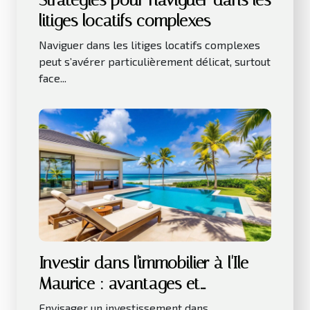
Stratégies pour naviguer dans les
litiges locatifs complexes
Naviguer dans les litiges locatifs complexes
peut s’avérer particulièrement délicat, surtout
face...
Investir dans l'immobilier à l'Ile
Maurice : avantages et
considérations clés
Envisager un investissement dans